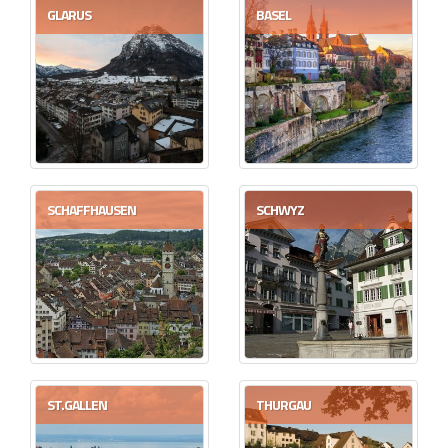
GLARUS
BASEL
SCHAFFHAUSEN
SCHWYZ
ST.GALLEN
THURGAU