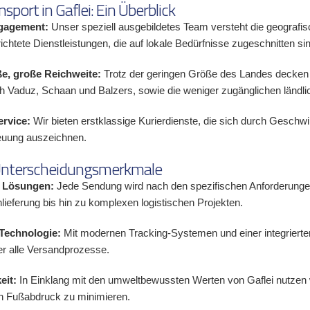
sport in Gaflei: Ein Überblick
gagement:
Unser speziell ausgebildetes Team versteht die geografis
erichtete Dienstleistungen, die auf lokale Bedürfnisse zugeschnitten si
e, große Reichweite:
Trotz der geringen Größe des Landes decken 
ch Vaduz, Schaan und Balzers, sowie die weniger zugänglichen ländli
rvice:
Wir bieten erstklassige Kurierdienste, die sich durch Geschwi
uung auszeichnen.
Unterscheidungsmerkmale
e Lösungen:
Jede Sendung wird nach den spezifischen Anforderunge
eferung bis hin zu komplexen logistischen Projekten.
Technologie:
Mit modernen Tracking-Systemen und einer integrierten
er alle Versandprozesse.
eit:
In Einklang mit den umweltbewussten Werten von Gaflei nutzen
n Fußabdruck zu minimieren.