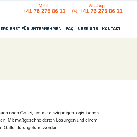
Mobil
Whatsapp
+41 76 275 86 11
+41 76 275 86 11
IERDIENST FÜR UNTERNEHMEN
FAQ
ÜBER UNS
KONTAKT
ch nach Gaflei, um die einzigartigen logistischen
dienen. Mit maßgeschneiderten Lösungen und einem
in Gaflei durchgeführt werden.