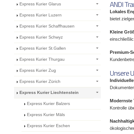
ANDI Tran
Express Kurier Glarus
Lokales En
Express Kurier Luzern
bietet zielg
Express Kurier Schaffhausen
Kleine Größ
Express Kurier Schwyz
einschließli
Express Kurier St.Gallen
Premium-Se
Kundenbetre
Express Kurier Thurgau
Unsere 
Express Kurier Zug
Individuell
Express Kurier Zürich
Dokumentenli
Express Kurier Liechtenstein
Modernste 
Express Kurier Balzers
Kontrolle üb
Express Kurier Mäls
Nachhaltigk
Express Kurier Eschen
ökologische