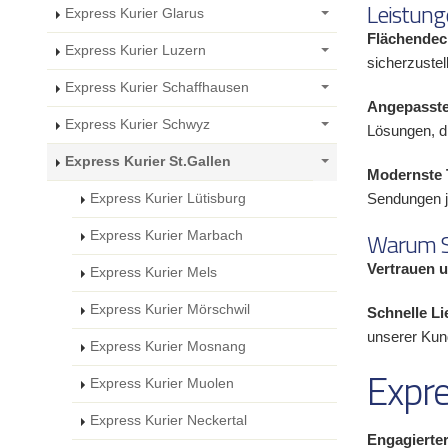
Leistung
Express Kurier Glarus
Flächendec
Express Kurier Luzern
sicherzuste
Express Kurier Schaffhausen
Angepasste
Express Kurier Schwyz
Lösungen, di
Express Kurier St.Gallen
Modernste 
Sendungen j
Express Kurier Lütisburg
Warum Si
Express Kurier Marbach
Vertrauen u
Express Kurier Mels
Express Kurier Mörschwil
Schnelle Li
unserer Kun
Express Kurier Mosnang
Expre
Express Kurier Muolen
Express Kurier Neckertal
Engagierte